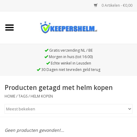
0 Artikelen - €0,00
Home
Full90 FN1 Keepershelm
Gratis verzending NL / BE
Morgen in huis (tot 16:00)
Echte winkel in Leusden
Full90 Premier beschermende
30 Dagen niet tevreden geld terug
hoofdband
Producten getagd met helm kopen
HOME
/
TAGS
/
HELM KOPEN
Geen producten gevonden!...