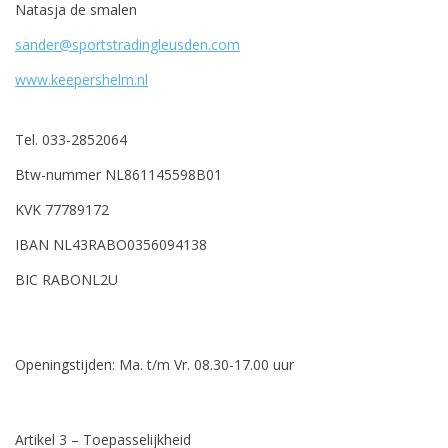
Natasja de smalen
sander@sportstradingleusden.
com
www.keepershelm.nl
Tel. 033-2852064
Btw-nummer NL861145598B01
KVK 77789172
IBAN NL43RABO0356094138
BIC RABONL2U
Openingstijden: Ma. t/m Vr. 08.30-17.00 uur
Artikel 3 – Toepasselijkheid