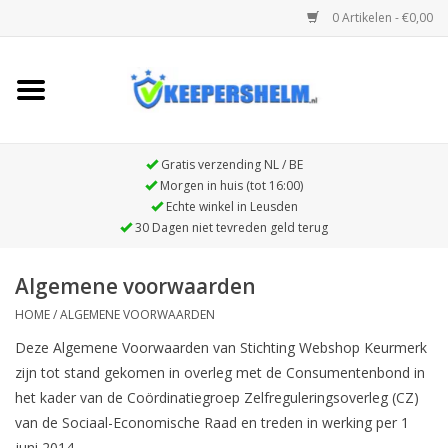
0 Artikelen - €0,00
Home
Full90 FN1 Keepershelm
Gratis verzending NL / BE
Morgen in huis (tot 16:00)
Echte winkel in Leusden
Full90 Premier beschermende
30 Dagen niet tevreden geld terug
hoofdband
Algemene voorwaarden
HOME
/
ALGEMENE VOORWAARDEN
Deze Algemene Voorwaarden van Stichting Webshop Keurmerk
zijn tot stand gekomen in overleg met de Consumentenbond in
het kader van de Coördinatiegroep Zelfreguleringsoverleg (CZ)
van de Sociaal-Economische Raad en treden in werking per 1
juni 2014.