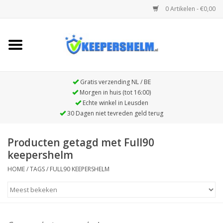
0 Artikelen - €0,00
Home
Full90 FN1 Keepershelm
Gratis verzending NL / BE
Morgen in huis (tot 16:00)
Echte winkel in Leusden
Full90 Premier beschermende
30 Dagen niet tevreden geld terug
hoofdband
Producten getagd met Full90
keepershelm
HOME
/
TAGS
/
FULL90 KEEPERSHELM